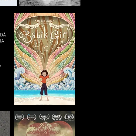
NADÁ
LIA
ADÁ