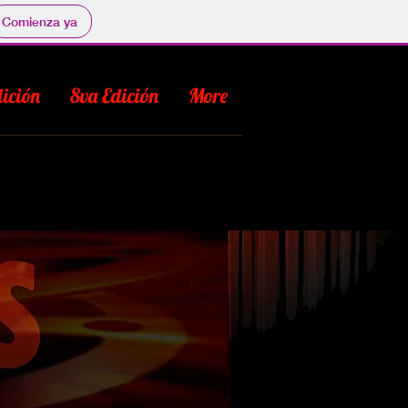
Comienza ya
ición
8va Edición
More