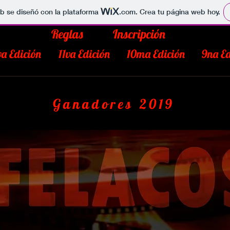
b se diseñó con la plataforma
.com
. Crea tu página web hoy.
Reglas
Inscripción
va Edición
11va Edición
10ma Edición
9na Ed
Ganadores 2019