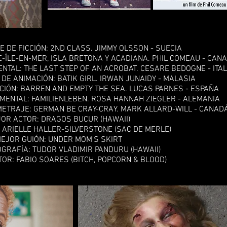
 DE FICCIÓN: 2ND CLASS. JIMMY OLSSON - SUECIA
-ÎLE-EN-MER, ISLA BRETONA Y ACADIANA. PHIL COMEAU - CA
TAL: THE LAST STEP OF AN ACROBAT. CESARE BEDOGNE - ITA
E ANIMACIÓN: BATIK GIRL. IRWAN JUNAIDY - MALASIA
CIÓN: BARREN AND EMPTY THE SEA. LUCAS PARNES - ESPAÑA
ENTAL: FAMILIENLEBEN. ROSA HANNAH ZIEGLER - ALEMANIA
OMETRAJE: GERMAN BE CRAY-CRAY. MARK ALLARD-WILL - CAN
OR ACTOR: DRAGOS BUCUR (HAWAII)
 ARIELLE HALLER-SILVERSTONE (SAC DE MERLE)
EJOR GUIÓN: UNDER MOM'S SKIRT
GRAFÍA: TUDOR VLADIMIR PANDURU (HAWAII)
OR: FABIO SOARES (BITCH, POPCORN & BLOOD)